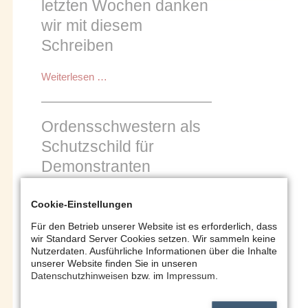
letzten Wochen danken
Lanka
wir mit diesem
zu
Weihnachten
Schreiben
eine
bessere
Unseren
Weiterlesen …
Mahlzeit
Spendern
der
letzten
Ordensschwestern als
Wochen
Schutzschild für
danken
Demonstranten
wir
mit
diesem
Ordensschwestern
Weiterlesen …
Cookie-Einstellungen
Schreiben
als
Für den Betrieb unserer Website ist es erforderlich, dass
Schutzschild
wir Standard Server Cookies setzen. Wir sammeln keine
für
Seite 2 von 10
Nutzerdaten. Ausführliche Informationen über die Inhalte
Demonstranten
unserer Website finden Sie in unseren
Zurück
1
2
3
4
Datenschutzhinweisen
bzw. im
Impressum
.
5
6
7
Vorwärts
Ende »