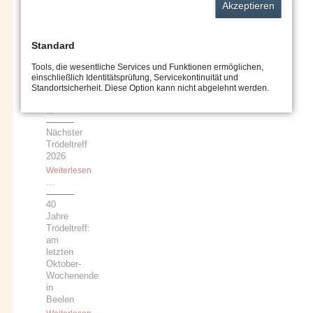
Akzeptieren
News
Standard
Naturkatastrophe
Tools, die wesentliche Services und Funktionen ermöglichen,
in Sri
einschließlich Identitätsprüfung, Servicekontinuität und
Lanka
Standortsicherheit. Diese Option kann nicht abgelehnt werden.
Weiterlesen
Naturkatastrophe
…
in
Nächster
Sri
Trödeltreff
Lanka
2026
Weiterlesen
Nächster
…
Trödeltreff
40
2026
Jahre
Trödeltreff:
am
letzten
Oktober-
Wochenende
in
Beelen