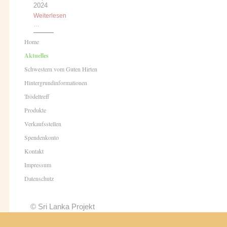
2024
Weiterlesen
Trödeltreff
…
in
Navigation
Warendorf
Home
überspringen
am
Aktuelles
7.
September
Schwestern vom Guten Hirten
2024
Hintergrundinformationen
Trödeltreff
Produkte
Verkaufsstellen
Spendenkonto
Kontakt
Impressum
Datenschutz
© Sri Lanka Projekt