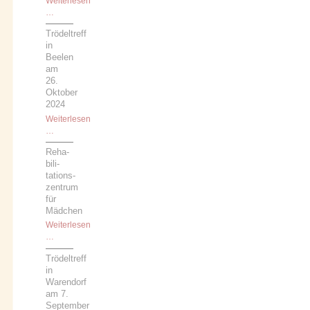
Weiterlesen
40
…
Jahre
Trödeltreff
Trödeltreff:
in
am
Beelen
letzten
am
Oktober-
26.
Wochenende
Oktober
in
2024
Beelen
Weiterlesen
Trödeltreff
…
in
Reha­
Beelen
bili­
am
tations­
26.
zentrum
Oktober
für
2024
Mädchen
Weiterlesen
Reha­
…
bili­
Trödeltreff
tations­
in
zentrum
Warendorf
für
am 7.
Mädchen
September