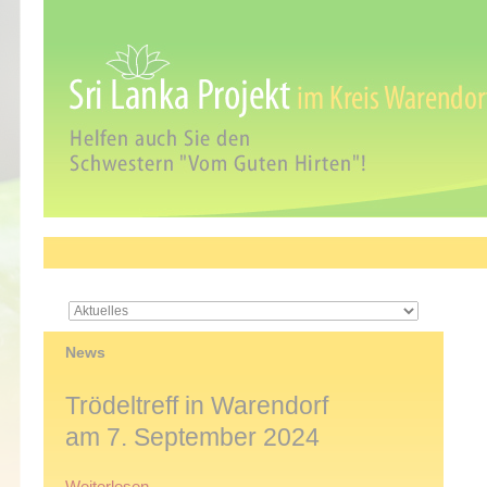
Navigation
überspringen
News
Trödeltreff in Warendorf
am 7. September 2024
Trödeltreff
Weiterlesen …