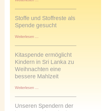
in
Warendorf
am
Stoffe und Stoffreste als
7.
Spende gesucht
September
2024
Stoffe
Weiterlesen …
und
Stoffreste
als
Kitaspende ermöglicht
Spende
Kindern in Sri Lanka zu
gesucht
Weihnachten eine
bessere Mahlzeit
Kitaspende
Weiterlesen …
ermöglicht
Kindern
in
Unseren Spendern der
Sri